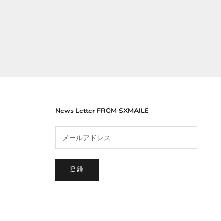
CARDIGAN
セール価格
¥39,900
COLOR
WHITE
GRAY
News Letter FROM SXMAILÉ
登録